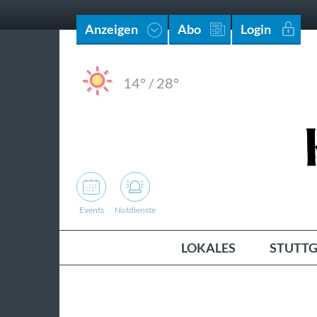
Anzeigen
Abo
Login
14°
/
28°
Events
Notdienste
LOKALES
STUTTG