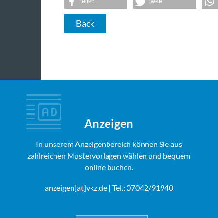
teilen
tweet
Back
Anzeigen
In unserem Anzeigenbereich können Sie aus
zahlreichen Mustervorlagen wählen und bequem
online buchen.
anzeigen[at]vkz.de
| Tel.: 07042/91940