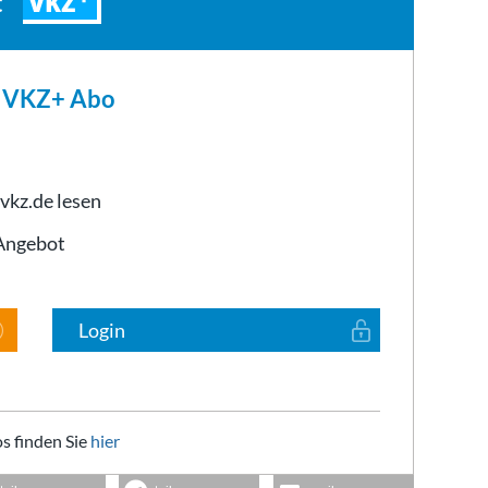
VKZ
t
m VKZ+ Abo
 vkz.de lesen
-Angebot
Login
s finden Sie
hier