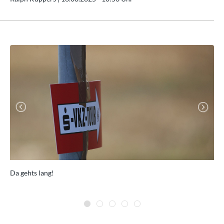
Previous
Next
Da gehts lang!
Frö