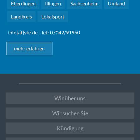
Eberdingen
Illingen
Sachsenheim
Umland
Landkreis
Lokalsport
info[at]vkz.de
| Tel.: 07042/91950
mehr erfahren
Wir über uns
Wir suchen Sie
Kündigung