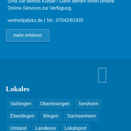
Sind Sie bereits Kunde? Dann stehen Ihnen unsere
Online-Services zur Verfügung.
vertrieb[at]vkz.de
| Tel.: 07042/91935
mehr erfahren
Lokales
Vaihingen
Oberriexingen
Sersheim
Eberdingen
Illingen
Sachsenheim
Umland
Landkreis
Lokalsport