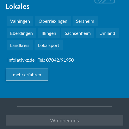
Lokales
Vaihingen
Oberriexingen
Sersheim
Eberdingen
Illingen
Sachsenheim
Umland
Landkreis
Lokalsport
info[at]vkz.de
| Tel.: 07042/91950
mehr erfahren
Wir über uns