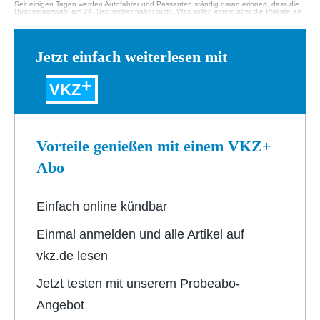
Seit einigen Tagen werden Autofahrer und Passanten ständig daran erinnert, dass die
Bundestagswahl am 24. September näher rückt. Was sollen einem aber die Plakate an
den Straßen sagen? Ein Hohenheimer Wissenschaftler untersucht, wie die Plakate beim
Betrachter wirken. Vaihingen. Auch wenn es dem…
Jetzt einfach weiterlesen mit
VKZ
Vorteile genießen mit einem VKZ+
Abo
Einfach online kündbar
Einmal anmelden und alle Artikel auf
vkz.de lesen
Jetzt testen mit unserem Probeabo-
Angebot