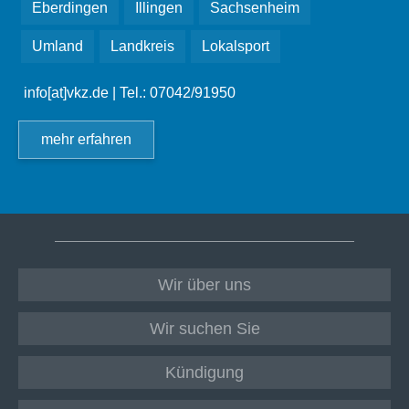
Eberdingen
Illingen
Sachsenheim
Umland
Landkreis
Lokalsport
info[at]vkz.de
| Tel.: 07042/91950
mehr erfahren
Wir über uns
Wir suchen Sie
Kündigung