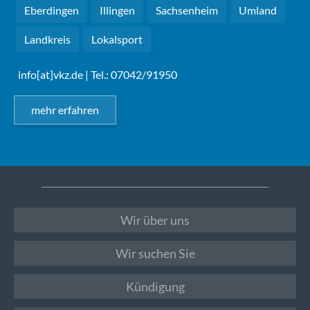
Eberdingen
Illingen
Sachsenheim
Umland
Landkreis
Lokalsport
info[at]vkz.de
| Tel.: 07042/91950
mehr erfahren
Wir über uns
Wir suchen Sie
Kündigung