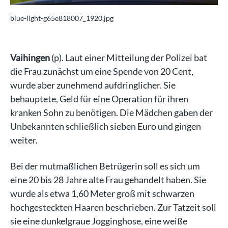
blue-light-g65e818007_1920.jpg
bl
Vaihingen
(p). Laut einer Mitteilung der Polizei bat
die Frau zunächst um eine Spende von 20 Cent,
wurde aber zunehmend aufdringlicher. Sie
behauptete, Geld für eine Operation für ihren
kranken Sohn zu benötigen. Die Mädchen gaben der
Unbekannten schließlich sieben Euro und gingen
weiter.
Bei der mutmaßlichen Betrügerin soll es sich um
eine 20 bis 28 Jahre alte Frau gehandelt haben. Sie
wurde als etwa 1,60 Meter groß mit schwarzen
hochgesteckten Haaren beschrieben. Zur Tatzeit soll
sie eine dunkelgraue Jogginghose, eine weiße