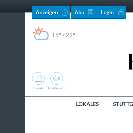
Anzeigen
Abo
Login
15°
/
29°
Events
Notdienste
LOKALES
STUTTG