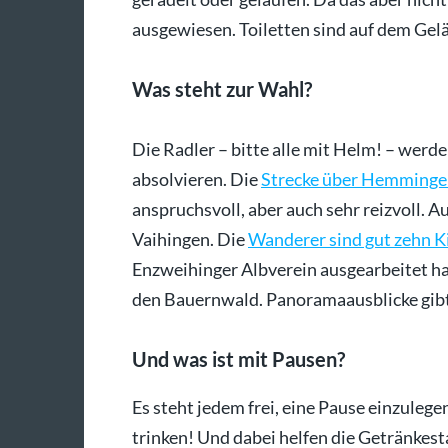
ausgewiesen. Toiletten sind auf dem Ge
Was steht zur Wahl?
Die Radler – bitte alle mit Helm! – wer
absolvieren. Die
Strecke über Hemmingen
anspruchsvoll, aber auch sehr reizvoll. A
Vaihingen. Die
Wanderer sind gut zehn 
Enzweihinger Albverein ausgearbeitet ha
den Bauernwald. Panoramaausblicke gibt’
Und was ist mit Pausen?
Es steht jedem frei, eine Pause einzulege
trinken! Und dabei helfen die Getränkest