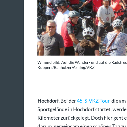
Wimmelbild: Auf die Wander- und auf die Radstreck
Küppers/Banholzer/Arning/VKZ
Hochdorf.
Bei der
45. S-VKZ-Tour
, die a
Sportgelände in Hochdorf startet, werde
Kilometer zurückgelegt. Doch hier geht
darum, gemeinsam einen schönen Tag zu e