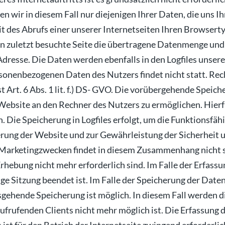
 wir in diesem Fall nur diejenigen Ihrer Daten, die uns 
t des Abrufs einer unserer Internetseiten Ihren Browsert
 zuletzt besuchte Seite die übertragene Datenmenge und d
-Adresse. Die Daten werden ebenfalls in den Logfiles unse
onenbezogenen Daten des Nutzers findet nicht statt. Rec
st Art. 6 Abs. 1 lit. f.) DS- GVO. Die vorübergehende Spei
 Website an den Rechner des Nutzers zu ermöglichen. Hierf
. Die Speicherung in Logfiles erfolgt, um die Funktionsfäh
rung der Website und zur Gewährleistung der Sicherheit 
Marketingzwecken findet in diesem Zusammenhang nicht st
Erhebung nicht mehr erforderlich sind. Im Falle der Erfass
ige Sitzung beendet ist. Im Falle der Speicherung der Daten 
sgehende Speicherung ist möglich. In diesem Fall werden d
frufenden Clients nicht mehr möglich ist. Die Erfassung 