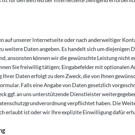
 ist für den Betrieb der Internetseite zwingend erforderlic
en auf unserer Internetseite oder nach anderweitiger Ko
dazu weitere Daten angeben. Es handelt sich um diejenigen 
ind, ansonsten können wir die gewünschte Leistung nicht e
nnen Sie freiwillig tätigen; Eingabefelder mit optionalen
Ihrer Daten erfolgt zu dem Zweck, die von Ihnen gewünsch
ormular. Falls eine Angabe von Daten gesetzlich vorgeschri
 ggf. an uns unterstützende Dienstleister weitergegeben, 
tenschutzgrundverordnung verpflichtet haben. Die Weite
h erlaubt ist oder wir Ihre explizite Einwilligung dafür er
ng