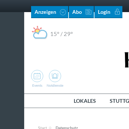
Anzeigen
Abo
Login
15°
/
29°
Events
Notdienste
LOKALES
STUTTG
Start
Datenschutz