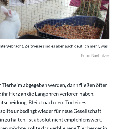
tergebracht. Zeitweise sind es aber auch deutlich mehr, was
Derzeit si
Probleme b
Foto: Banholzer
Tierheim abgegeben werden, dann fließen öfter
 ihr Herz an die Langohren verloren haben,
ntscheidung. Bleibt nach dem Tod eines
, sollte unbedingt wieder für neue Gesellschaft
n zu halten, ist absolut nicht empfehlenswert.
en möchte, sollte das verbliebene Tier besser in