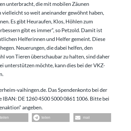
en unterbracht, die mit mobilen Zäunen
h vielleicht so weit aneinander gewöhnt haben,
nen. Es gibt Heuraufen, Klos, Höhlen zum
bessern gibt es immer“, so Petzold. Damit ist
tlichen Helferinnen und Helfer gemeint. Diese
ehegen. Neuerungen, die dabei helfen, den
hl von Tieren überschaubar zu halten, sind daher
i unterstützen möchte, kann dies bei der VKZ-
n.
tierheim-vaihingen.de. Das Spendenkonto bei der
e IBAN: DE 1260 4500 5000 0861 1006. Bitte bei
enaktion“ angeben.
teilen
teilen
mail