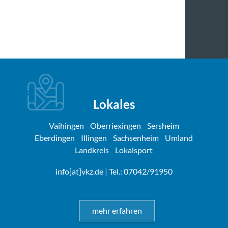
Lokales
Vaihingen
Oberriexingen
Sersheim
Eberdingen
Illingen
Sachsenheim
Umland
Landkreis
Lokalsport
info[at]vkz.de
| Tel.: 07042/91950
mehr erfahren