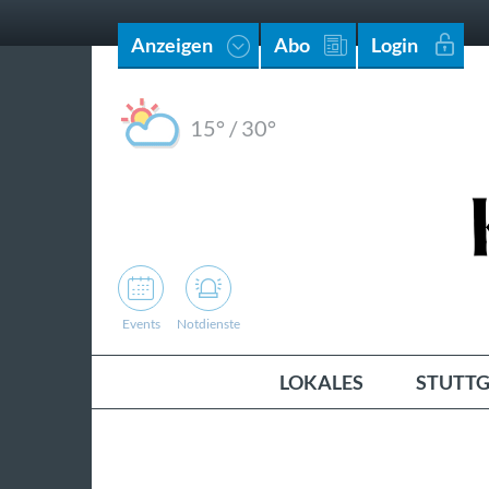
Anzeigen
Abo
Login
15°
/
30°
Events
Notdienste
LOKALES
STUTTG