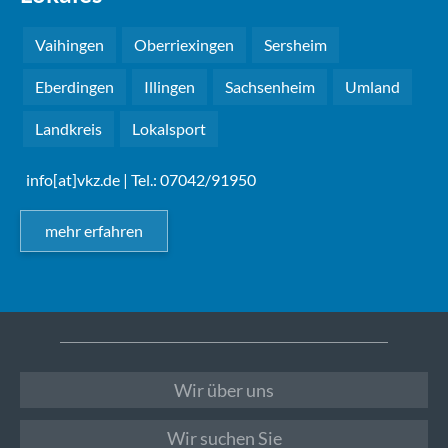
Vaihingen
Oberriexingen
Sersheim
Eberdingen
Illingen
Sachsenheim
Umland
Landkreis
Lokalsport
info[at]vkz.de
| Tel.: 07042/91950
mehr erfahren
Wir über uns
Wir suchen Sie