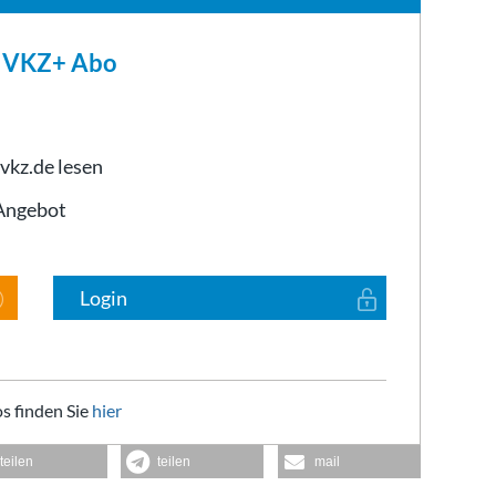
m VKZ+ Abo
 vkz.de lesen
-Angebot
Login
s finden Sie
hier
teilen
teilen
mail