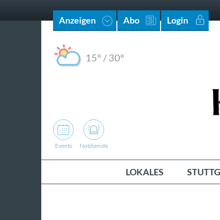
Anzeigen
Abo
Login
15°
/
30°
Events
Notdienste
LOKALES
STUTTG