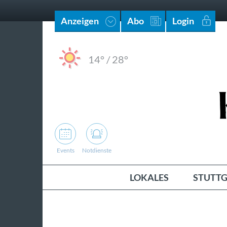
Anzeigen
Abo
Login
14°
/
28°
Events
Notdienste
LOKALES
STUTTG