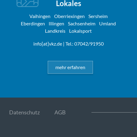
Lokales
Vaihingen
Oberriexingen
Sersheim
Eberdingen
Illingen
Sachsenheim
Umland
Landkreis
Lokalsport
info[at]vkz.de
| Tel.: 07042/91950
mehr erfahren
Datenschutz
AGB