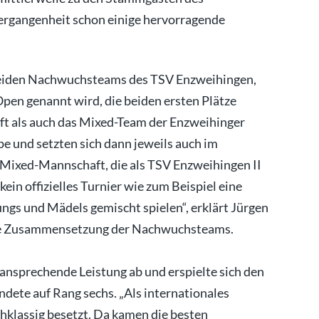
Vergangenheit schon einige hervorragende
 beiden Nachwuchsteams des TSV Enzweihingen,
en genannt wird, die beiden ersten Plätze
t als auch das Mixed-Team der Enzweihinger
 und setzten sich dann jeweils auch im
e Mixed-Mannschaft, die als TSV Enzweihingen II
kein offizielles Turnier wie zum Beispiel eine
ngs und Mädels gemischt spielen“, erklärt Jürgen
e Zusammensetzung der Nachwuchsteams.
ansprechende Leistung ab und erspielte sich den
dete auf Rang sechs. „Als internationales
hklassig besetzt. Da kamen die besten