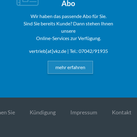
Abo
Wir haben das passende Abo für Sie.
Sind Sie bereits Kunde? Dann stehen Ihnen
unsere
Online-Services zur Verfügung.
vertrieb[at]vkz.de
| Tel.: 07042/91935
mehr erfahren
en Sie
Kündigung
Impressum
Kontakt