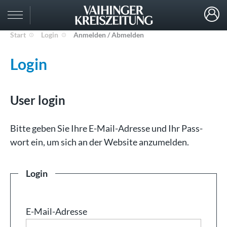
Start
Login
Anmelden / Abmelden
Login
User login
Bit­te ge­ben Sie Ih­re E-Mail-Adresse und Ihr Pass­
wort ein, um sich an der Web­site an­zu­mel­den.
Login
E-Mail-Adresse