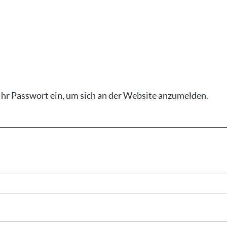
Ihr Pass­wort ein, um sich an der Web­site an­zu­mel­den.