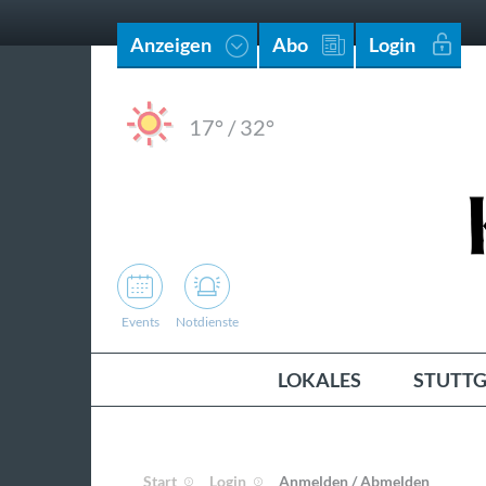
Anzeigen
Abo
Login
17°
/
32°
Events
Notdienste
LOKALES
STUTTG
Start
Login
Anmelden / Abmelden