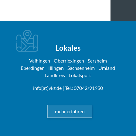
Lokales
Vaihingen
Oberriexingen
Sersheim
Eberdingen
Illingen
Sachsenheim
Umland
Landkreis
Lokalsport
info[at]vkz.de
| Tel.: 07042/91950
mehr erfahren