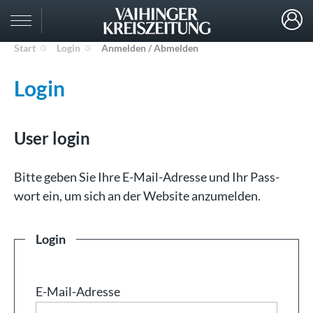
Start
Login
Anmelden / Abmelden
Login
User login
Bit­te ge­ben Sie Ih­re E-Mail-Adresse und Ihr Pass­
wort ein, um sich an der Web­site an­zu­mel­den.
Login
E-Mail-Adresse