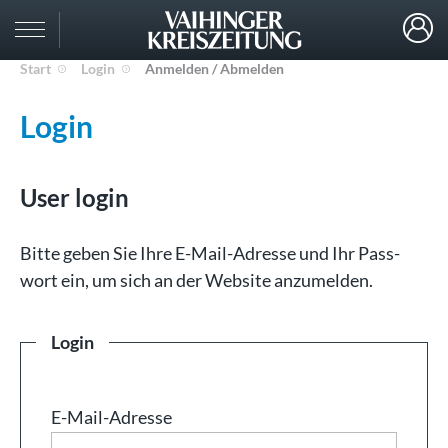
Start
Login
Anmelden / Abmelden
Login
User login
Bit­te ge­ben Sie Ih­re E-Mail-Adresse und Ihr Pass­
wort ein, um sich an der Web­site an­zu­mel­den.
Login
E-Mail-Adresse