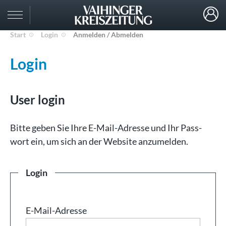
Start
Login
Anmelden / Abmelden
Login
User login
Bit­te ge­ben Sie Ih­re E-Mail-Adresse und Ihr Pass­
wort ein, um sich an der Web­site an­zu­mel­den.
Login
E-Mail-Adresse