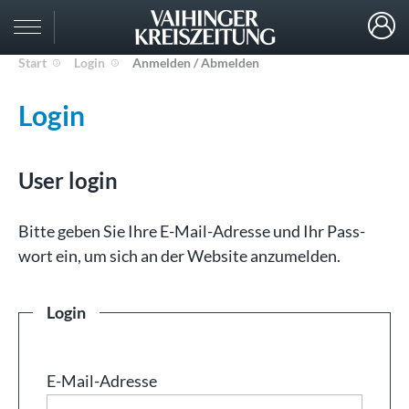
Start
Login
Anmelden / Abmelden
Login
User login
Bit­te ge­ben Sie Ih­re E-Mail-Adresse und Ihr Pass­
wort ein, um sich an der Web­site an­zu­mel­den.
Login
E-Mail-Adresse