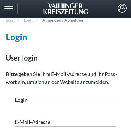
Start
Login
Anmelden / Abmelden
Login
User login
Bit­te ge­ben Sie Ih­re E-Mail-Adresse und Ihr Pass­
wort ein, um sich an der Web­site an­zu­mel­den.
Login
E-Mail-Adresse