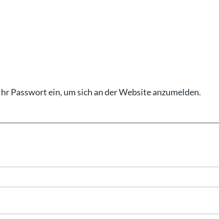
Ihr Pass­wort ein, um sich an der Web­site an­zu­mel­den.