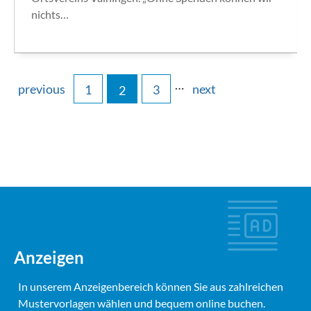
nichts…
…
previous
next
1
3
2
Anzeigen
In unserem Anzeigenbereich können Sie aus zahlreichen
Mustervorlagen wählen und bequem online buchen.