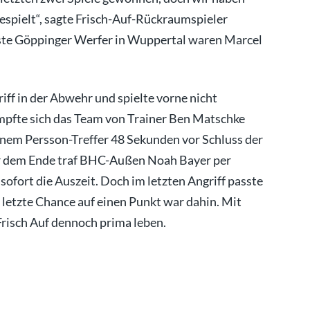
espielt“, sagte Frisch-Auf-Rückraumspieler
este Göppinger Werfer in Wuppertal waren Marcel
iff in der Abwehr und spielte vorne nicht
mpfte sich das Team von Trainer Ben Matschke
einem Persson-Treffer 48 Sekunden vor Schluss der
or dem Ende traf BHC-Außen Noah Bayer per
fort die Auszeit. Doch im letzten Angriff passte
 letzte Chance auf einen Punkt war dahin. Mit
Frisch Auf dennoch prima leben.