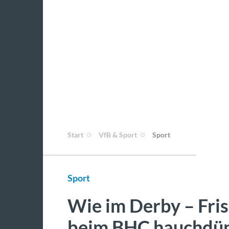
Start
VfB & Sport
Sport
Sport
Wie im Derby – Fris
beim BHC hauchdü