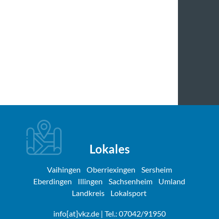
Lokales
Vaihingen
Oberriexingen
Sersheim
Eberdingen
Illingen
Sachsenheim
Umland
Landkreis
Lokalsport
info[at]vkz.de
| Tel.: 07042/91950