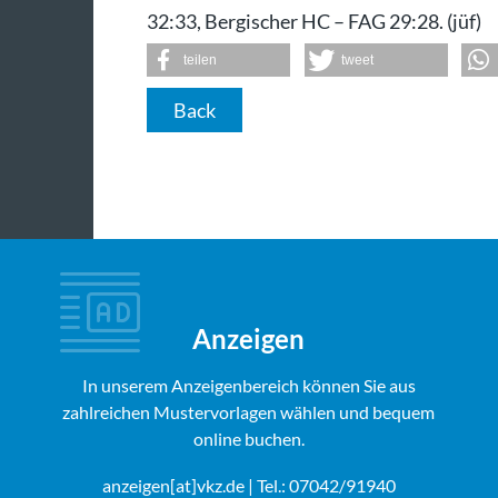
32:33, Bergischer HC – FAG 29:28. (jüf)
teilen
tweet
Back
Anzeigen
In unserem Anzeigenbereich können Sie aus
zahlreichen Mustervorlagen wählen und bequem
online buchen.
anzeigen[at]vkz.de
| Tel.: 07042/91940