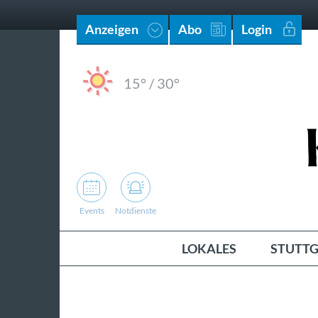
Anzeigen
Abo
Login
15°
/
30°
Events
Notdienste
LOKALES
STUTTG