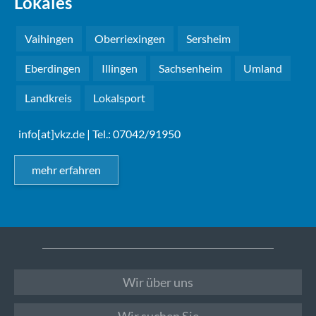
Lokales
Vaihingen
Oberriexingen
Sersheim
Eberdingen
Illingen
Sachsenheim
Umland
Landkreis
Lokalsport
info[at]vkz.de
| Tel.: 07042/91950
mehr erfahren
Wir über uns
Wir suchen Sie