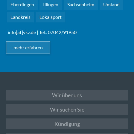
Eberdingen
Illingen
Sachsenheim
Umland
Landkreis
Lokalsport
info[at]vkz.de
| Tel.: 07042/91950
mehr erfahren
Wir über uns
Wir suchen Sie
Kündigung