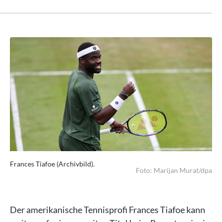
Frances Tiafoe (Archivbild).
Fra
dpa
Foto: Marijan Murat/dpa
Der amerikanische Tennisprofi Frances Tiafoe kann