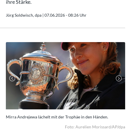
ihre Stärke.
Jörg Soldwisch, dpa |
07.06.2026 - 08:26 Uhr
Previous
Next
Mirra Andrejewa lächelt mit der Trophäe in den Händen.
Die
dpa
Foto: Aurelien Morissard/AP/dpa