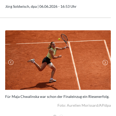
Jörg Soldwisch, dpa |
06.06.2026 - 16:53 Uhr
Previous
Next
wa.
Für Maja Chwalinska war schon der Finaleinzug ein Riesenerfolg.
Kon
dpa
Foto: Aurelien Morissard/AP/dpa