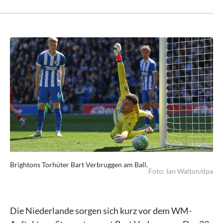
Brightons Torhüter Bart Verbruggen am Ball.
Bri
/dpa
Foto: Ian Walton/dpa
Die Niederlande sorgen sich kurz vor dem WM-