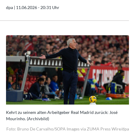
dpa |
11.06.2026 - 20:31 Uhr
Kehrt zu seinem alten Arbeitgeber Real Madrid zurück: José
Keh
Mourinho. (Archivbild)
Mou
dpa
Foto: Bruno De Carvalho/SOPA Images via ZUMA Press Wire/dpa
Fo