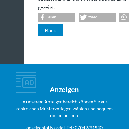
gezeigt.
teilen
tweet
Back
Anzeigen
In unserem Anzeigenbereich können Sie aus
zahlreichen Mustervorlagen wählen und bequem
online buchen.
anzeigen[at]vkz.de
| Tel.: 07042/91940