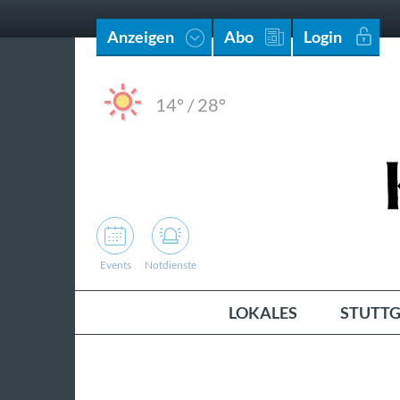
Anzeigen
Abo
Login
14°
/
28°
Events
Notdienste
LOKALES
STUTTG