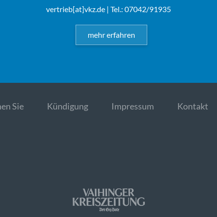
vertrieb[at]vkz.de
| Tel.: 07042/91935
mehr erfahren
en Sie
Kündigung
Impressum
Kontakt