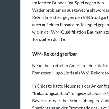
Im letzten Bundesliga-Spiel gegen den 1
Wadenproblemen ausgewechselt worden. 
Rekordmeisters gegen den VfB Stuttgart 
auch auf einen Einsatz im Testspiel gege
wie in der WM-Qualifikation Baumann zu
Tor stehen dürfte.
WM-Rekord greifbar
Neuer bestreitet in Amerika seine fünft
Franzosen Hugo Lloris als WM-Rekordto
In Chicago hatte Neuer seit der Ankunft
"Belastungsaufbau" fortgesetzt. Social-
Bayern-Torwart bei Schussübungen. Zude
Spaziergang an der Promenade des Lake