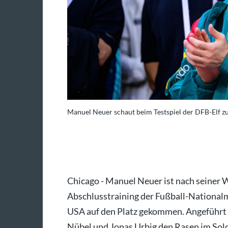
Manuel Neuer schaut beim Testspiel der DFB-Elf zu.
derico Gambarini/dpa
Chicago - Manuel Neuer ist nach seiner 
Abschlusstraining der Fußball-National
USA auf den Platz gekommen. Angeführt
Nübel und Jonas Urbig den Rasen im Soldi