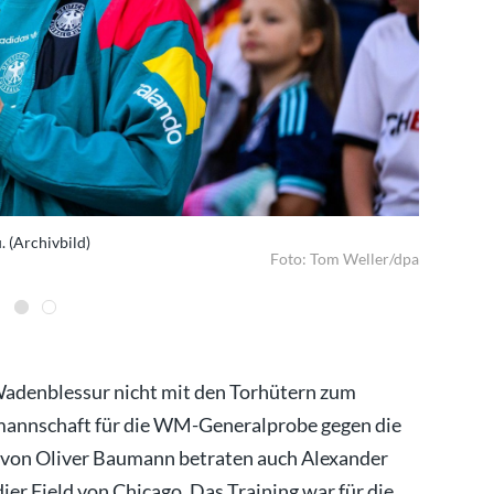
 (Archivbild)
Manuel Neu
Foto: Tom Weller/dpa
Wadenblessur nicht mit den Torhütern zum
mannschaft für die WM-Generalprobe gegen die
 von Oliver Baumann betraten auch Alexander
er Field von Chicago. Das Training war für die