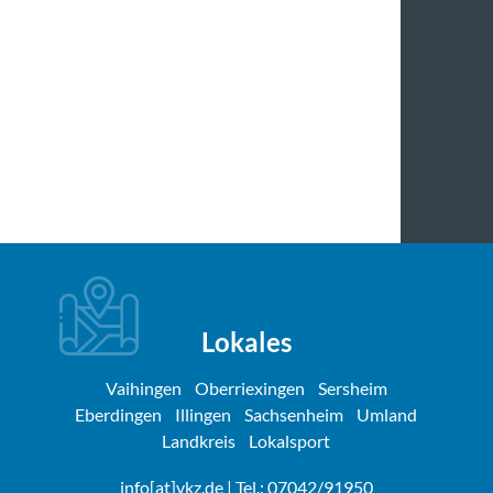
Lokales
Vaihingen
Oberriexingen
Sersheim
Eberdingen
Illingen
Sachsenheim
Umland
Landkreis
Lokalsport
info[at]vkz.de
| Tel.: 07042/91950