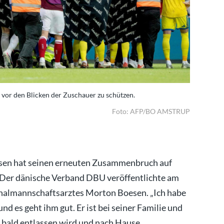
n vor den Blicken der Zuschauer zu schützen.
Die Spiele
Foto: AFP/BO AMSTRUP
iksen hat seinen erneuten Zusammenbruch auf
. Der dänische Verband DBU veröffentlichte am
nalmannschaftsarztes Morton Boesen. „Ich habe
d es geht ihm gut. Er ist bei seiner Familie und
er bald entlassen wird und nach Hause