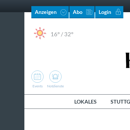
Anzeigen
Abo
Login
16°
/
32°
Events
Notdienste
LOKALES
STUTTG