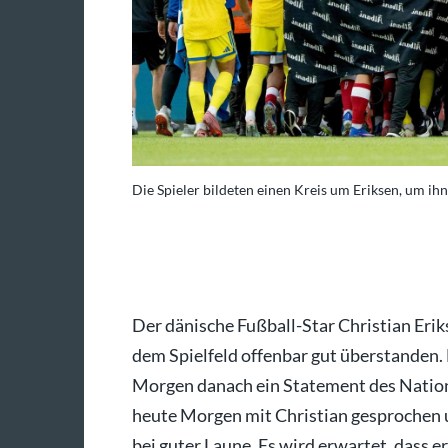
zen.
Die Spieler bildeten einen Kreis um Eriksen, um ih
o: AFP/BO AMSTRUP
Der dänische Fußball-Star Christian Er
dem Spielfeld offenbar gut überstanden
Morgen danach ein Statement des Natio
heute Morgen mit Christian gesprochen un
bei guter Laune. Es wird erwartet, dass 