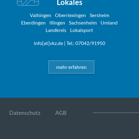
Lokales
Vaihingen
Oberriexingen
Sersheim
Eberdingen
Illingen
Sachsenheim
Umland
Landkreis
Lokalsport
info[at]vkz.de
| Tel.: 07042/91950
mehr erfahren
Datenschutz
AGB