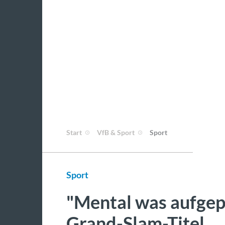
Start
VfB & Sport
Sport
Sport
"Mental was aufgepl
Grand-Slam-Titel