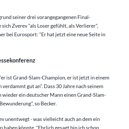
grund seiner drei vorangegangenen Final-
ch Zverev "als Loser gefühlt, als Verlierer",
bei Eurosport: "Er hat jetzt eine neue Seite in
essekonferenz
 "er ist Grand-Slam-Champion, er ist jetzt in einem
ch verdammt gut an". Dass 30 Jahre nach seinem
n wieder ein deutscher Mann einen Grand-Slam-
e Bewunderung", so Becker.
ev unentwegt - was vielleicht auch an dem ein
 haben könnte. "Ehrlich gesagt bin ich schon