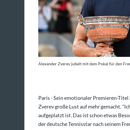
Alexander Zverev jubelt mit dem Pokal für den Fr
Emma Da Silva/AP/dpa
Paris - Sein emotionaler Premieren-Tite
Zverev große Lust auf mehr gemacht. "Ich
aufgeplatzt ist. Das ist schon etwas Beso
der deutsche Tennisstar nach seinem Fr