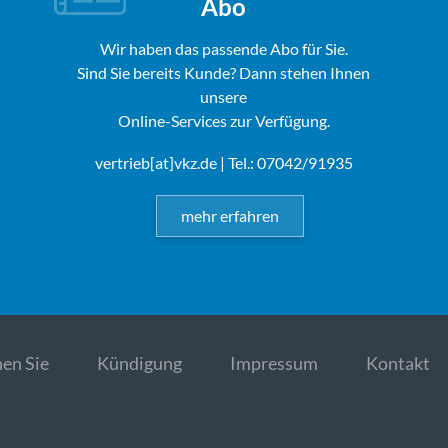
Abo
Wir haben das passende Abo für Sie.
Sind Sie bereits Kunde? Dann stehen Ihnen
unsere
Online-Services zur Verfügung.
vertrieb[at]vkz.de
| Tel.: 07042/91935
mehr erfahren
en Sie
Kündigung
Impressum
Kontakt