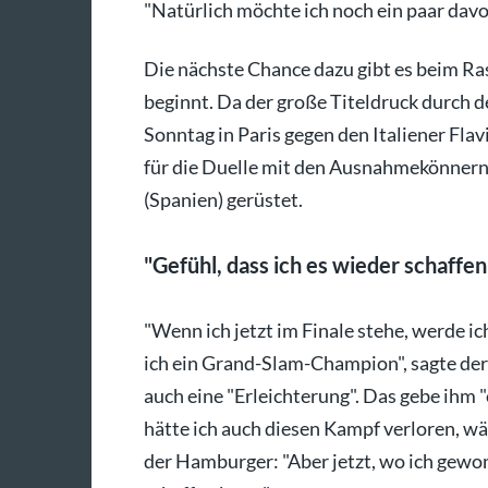
"Natürlich möchte ich noch ein paar dav
Die nächste Chance dazu gibt es beim R
beginnt. Da der große Titeldruck durch den
Sonntag in Paris gegen den Italiener Flav
für die Duelle mit den Ausnahmekönnern J
(Spanien) gerüstet.
"Gefühl, dass ich es wieder schaffe
"Wenn ich jetzt im Finale stehe, werde ic
ich ein Grand-Slam-Champion", sagte der 2
auch eine "Erleichterung". Das gebe ihm 
hätte ich auch diesen Kampf verloren, w
der Hamburger: "Aber jetzt, wo ich gewon