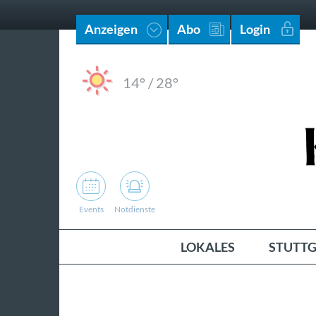
Anzeigen
Abo
Login
14°
/
28°
Events
Notdienste
LOKALES
STUTTG