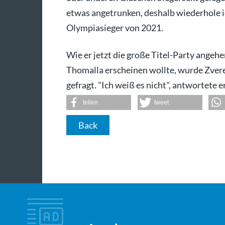
etwas angetrunken, deshalb wiederhole ic
Olympiasieger von 2021.
Wie er jetzt die große Titel-Party angeh
Thomalla erscheinen wollte, wurde Zver
gefragt. "Ich weiß es nicht", antwortete e
teilen
tweet
Back