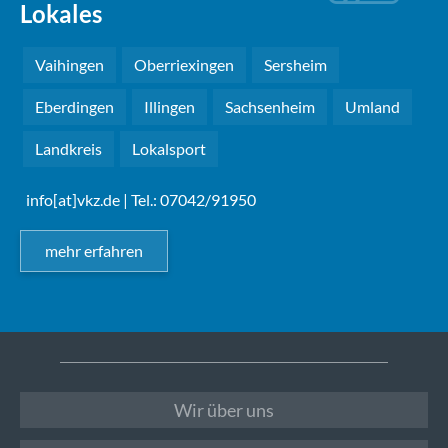
Lokales
Vaihingen
Oberriexingen
Sersheim
Eberdingen
Illingen
Sachsenheim
Umland
Landkreis
Lokalsport
info[at]vkz.de
| Tel.: 07042/91950
mehr erfahren
Wir über uns