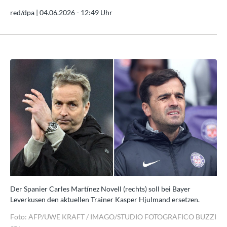
red/dpa |
04.06.2026 - 12:49 Uhr
Der Spanier Carles Martínez Novell (rechts) soll bei Bayer
Der
Leverkusen den aktuellen Trainer Kasper Hjulmand ersetzen.
Lev
ZZI
Foto: AFP/UWE KRAFT / IMAGO/STUDIO FOTOGRAFICO BUZZI
Fo