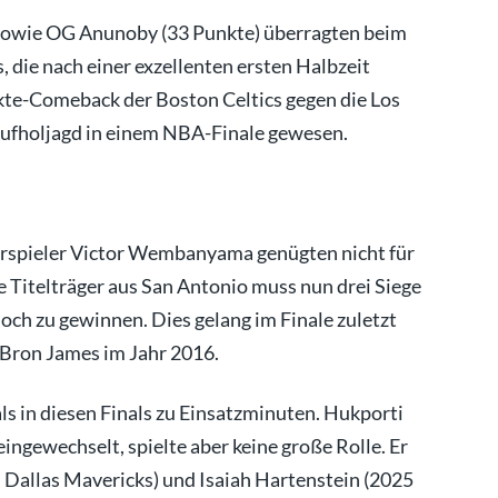
 sowie OG Anunoby (33 Punkte) überragten beim
 die nach einer exzellenten ersten Halbzeit
kte-Comeback der Boston Celtics gegen die Los
Aufholjagd in einem NBA-Finale gewesen.
rspieler Victor Wembanyama genügten nicht für
ge Titelträger aus San Antonio muss nun drei Siege
noch zu gewinnen. Dies gelang im Finale zuletzt
eBron James im Jahr 2016.
s in diesen Finals zu Einsatzminuten. Hukporti
ingewechselt, spielte aber keine große Rolle. Er
 Dallas Mavericks) und Isaiah Hartenstein (2025