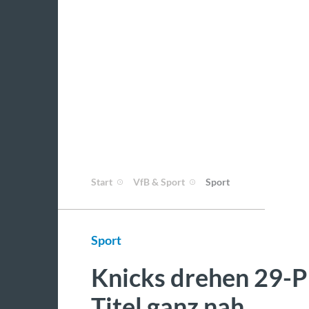
Start
VfB & Sport
Sport
Sport
Knicks drehen 29-
Titel ganz nah