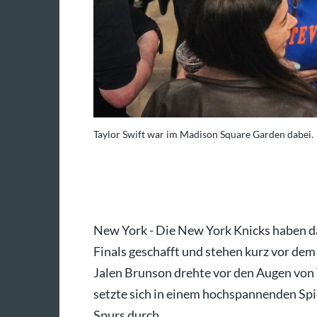
Taylor Swift war im Madison Square Garden dabei.
ank Franklin II/AP/dpa
New York - Die New York Knicks haben d
Finals geschafft und stehen kurz vor dem
Jalen Brunson drehte vor den Augen von
setzte sich in einem hochspannenden Spi
Spurs durch.