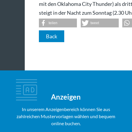
mit den Oklahoma City Thunder) als drit
steigt in der Nacht zum Sonntag (2.30 U
teilen
tweet
Back
Anzeigen
In unserem Anzeigenbereich können Sie aus
zahlreichen Mustervorlagen wählen und bequem
online buchen.