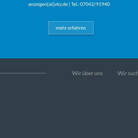
anzeigen[at]vkz.de
| Tel.: 07042/91940
mehr erfahren
Wir über uns
Wir such