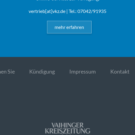
vertrieb[at]vkz.de
| Tel.: 07042/91935
mehr erfahren
en Sie
Kündigung
Impressum
Kontakt