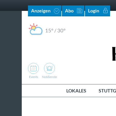
Anzeigen
Abo
Login
15°
/
30°
Events
Notdienste
LOKALES
STUTTG