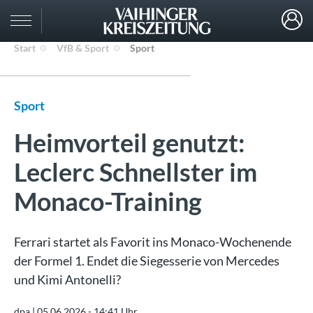
Start
VfB & Sport
Sport
Sport
Heimvorteil genutzt:
Leclerc Schnellster im
Monaco-Training
Ferrari startet als Favorit ins Monaco-Wochenende
der Formel 1. Endet die Siegesserie von Mercedes
und Kimi Antonelli?
dpa |
05.06.2026 - 14:41 Uhr