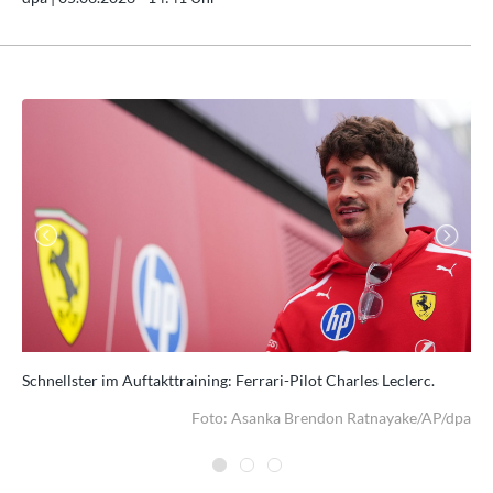
Previous
Next
Schnellster im Auftakttraining: Ferrari-Pilot Charles Leclerc.
Hof
dpa
Foto: Asanka Brendon Ratnayake/AP/dpa