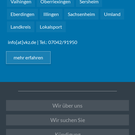
Vaihingen
Oberriexingen
Sersheim
Eberdingen
Illingen
Sachsenheim
Umland
Landkreis
Lokalsport
info[at]vkz.de
| Tel.: 07042/91950
mehr erfahren
Wir über uns
Wir suchen Sie
Kündigung