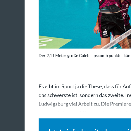
Der 2,11 Meter große Caleb Lipscomb punktet künf
Es gibt im Sport ja die These, dass für Au
das schwerste ist, sondern das zweite. 
Ludwigsburg viel Arbeit zu. Die Premier
unerwartet gut mit Rang sechs, was jed