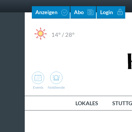
Anzeigen
Abo
Login
14°
/
28°
Events
Notdienste
LOKALES
STUTTG