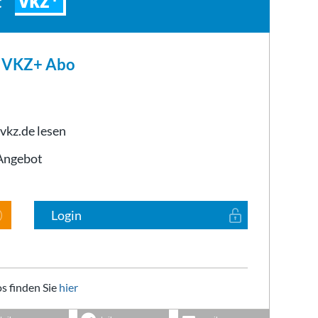
VKZ
t
m VKZ+ Abo
 vkz.de lesen
-Angebot
Login
s finden Sie
hier