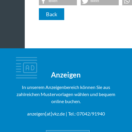
teilen
tweet
Back
Anzeigen
In unserem Anzeigenbereich können Sie aus
zahlreichen Mustervorlagen wählen und bequem
online buchen.
anzeigen[at]vkz.de
| Tel.: 07042/91940