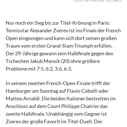
ARD
Foto: AFP/ALAIN JOCARD
Nur noch ein Sieg bis zur Titel-Krönung in Paris:
Tennisstar Alexander Zverev ist ins Finale der French
Open eingezogen und kann sich dort seinen großen
Traum vom ersten Grand-Slam-Triumph erfüllen.
Der 29-Jährige gewann sein Halbfinale gegen den
Tschechen Jakub Mensik (20) ohne größere
Probleme mit 7:5, 6:2, 3:6, 6:3.
In seinem zweiten French-Open-Finale trifft der
Hamburger am Sonntag auf Flavio Cobolli oder
Matteo Arnaldi. Die beiden Italiener bestreiten im
Anschluss auf dem Court Philippe Chatrier das
zweite Halbfinale. Unabhängig vom Gegner ist
Zverev der große Favorit im Titel-Duell. Der