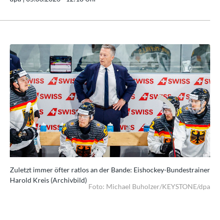
iner
Zuletzt immer öfter ratlos an der Bande: Eishockey-Bundestrainer
Zul
Harold Kreis (Archivbild)
Har
dpa
Foto: Michael Buholzer/KEYSTONE/dpa