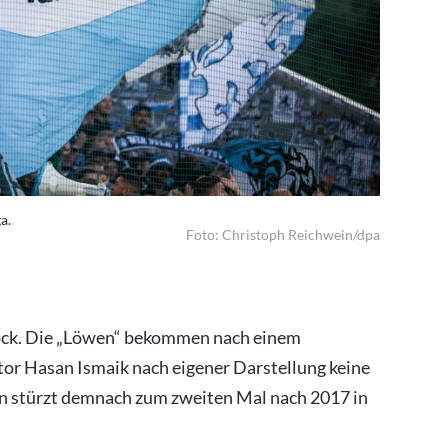
a.
1860 Münch
Foto: Christoph Reichwein/dpa
ock. Die „Löwen“ bekommen nach einem
tor Hasan Ismaik nach eigener Darstellung keine
rein stürzt demnach zum zweiten Mal nach 2017 in