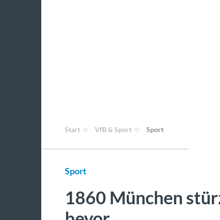
Start
VfB & Sport
Sport
Sport
1860 München stürz
bevor