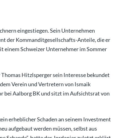
nchnern eingestiegen. Sein Unternehmen
nt der Kommanditgesellschafts-Anteile, die er
l mit einem Schweizer Unternehmer im Sommer
er Thomas Hitzlsperger sein Interesse bekundet
 dem Verein und Vertretern von Ismaik
or bei Aalborg BK und sitzt im Aufsichtsrat von
kein erheblicher Schaden an seinem Investment
neu aufgebaut werden müssen, selbst aus
ne Schande“, hatte der Jordanier zuletzt erklärt.