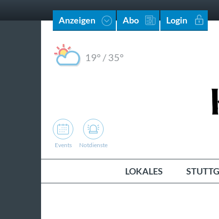
Anzeigen
Abo
Login
19°
/
35°
Events
Notdienste
LOKALES
STUTTG