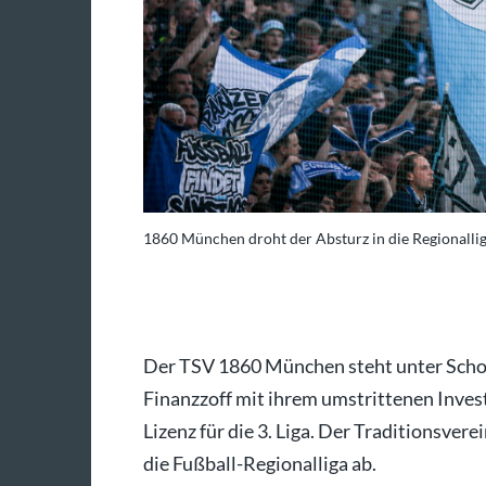
1860 München droht der Absturz in die Regionallig
istoph Reichwein/dpa
Der TSV 1860 München steht unter Sch
Finanzzoff mit ihrem umstrittenen Inves
Lizenz für die 3. Liga. Der Traditionsve
die Fußball-Regionalliga ab.