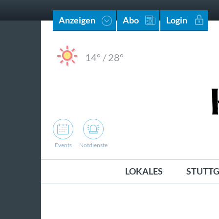
Anzeigen
Abo
Login
14°
/
28°
Events
Notdienste
LOKALES
STUTTG