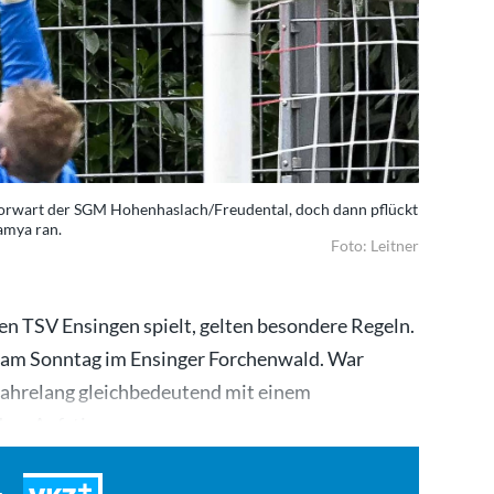
Torwart der SGM Hohenhaslach/Freudental, doch dann pflückt
amya ran.
Foto: Leitner
 TSV Ensingen spielt, gelten besondere Regeln.
am Sonntag im Ensinger Forchenwald. War
B jahrelang gleichbedeutend mit einem
t dem Aufstieg…