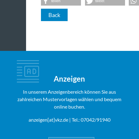
teilen
tweet
Back
Anzeigen
In unserem Anzeigenbereich können Sie aus
zahlreichen Mustervorlagen wählen und bequem
online buchen.
anzeigen[at]vkz.de
| Tel.: 07042/91940