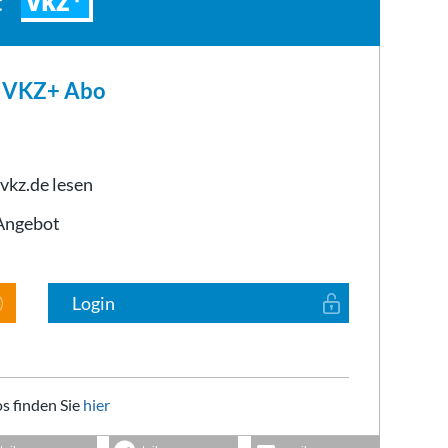
VKZ
t
m VKZ+ Abo
 vkz.de lesen
-Angebot
Login
s finden Sie
hier