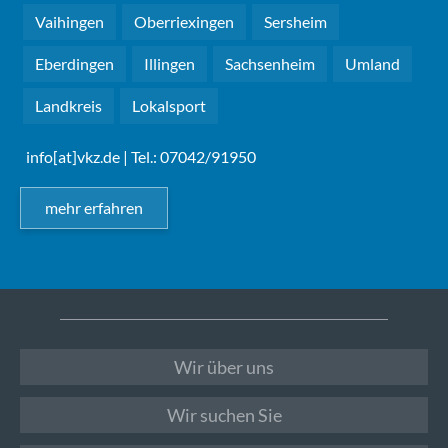
Vaihingen
Oberriexingen
Sersheim
Eberdingen
Illingen
Sachsenheim
Umland
Landkreis
Lokalsport
info[at]vkz.de
| Tel.: 07042/91950
mehr erfahren
Wir über uns
Wir suchen Sie