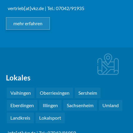
vertrieb[at]vkz.de
| Tel.: 07042/91935
mehr erfahren
Lokales
Vaihingen
Oberriexingen
Sersheim
Eberdingen
Illingen
Sachsenheim
Umland
Landkreis
Lokalsport
info[at]vkz.de
| Tel.: 07042/91950