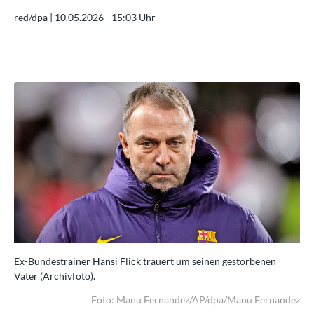
red/dpa |
10.05.2026 - 15:03 Uhr
Ex-Bundestrainer Hansi Flick trauert um seinen gestorbenen
Ex-
Vater (Archivfoto).
Vat
dez
Foto: Manu Fernandez/AP/dpa/Manu Fernandez