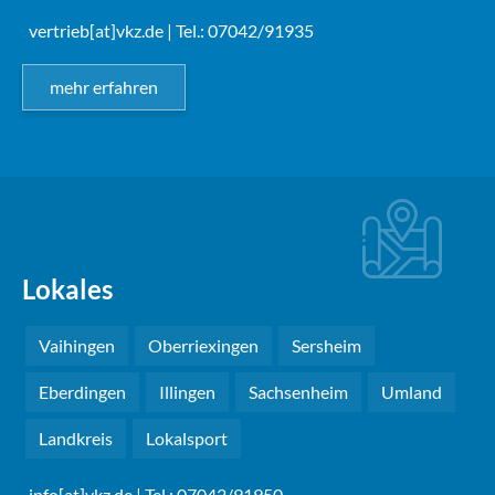
vertrieb[at]vkz.de
| Tel.: 07042/91935
mehr erfahren
Lokales
Vaihingen
Oberriexingen
Sersheim
Eberdingen
Illingen
Sachsenheim
Umland
Landkreis
Lokalsport
info[at]vkz.de
| Tel.: 07042/91950