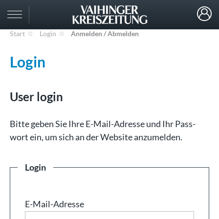
Start
Login
Anmelden / Abmelden
Login
User login
Bit­te ge­ben Sie Ih­re E-Mail-Adresse und Ihr Pass­
wort ein, um sich an der Web­site an­zu­mel­den.
Login
E-Mail-Adresse