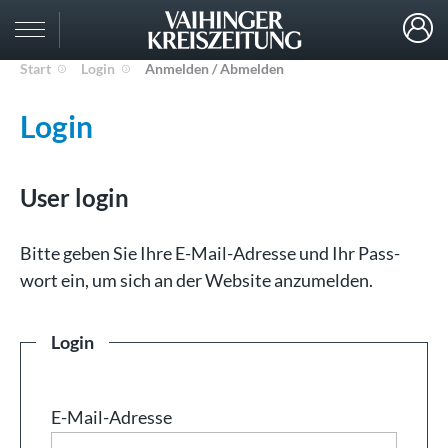
Start
Login
Anmelden / Abmelden
Login
User login
Bit­te ge­ben Sie Ih­re E-Mail-Adresse und Ihr Pass­
wort ein, um sich an der Web­site an­zu­mel­den.
Login
E-Mail-Adresse