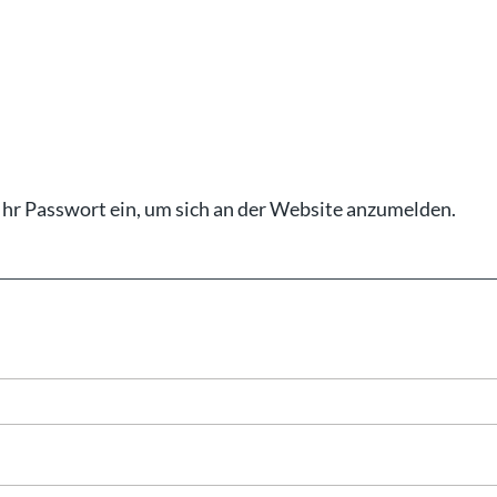
Ihr Pass­wort ein, um sich an der Web­site an­zu­mel­den.