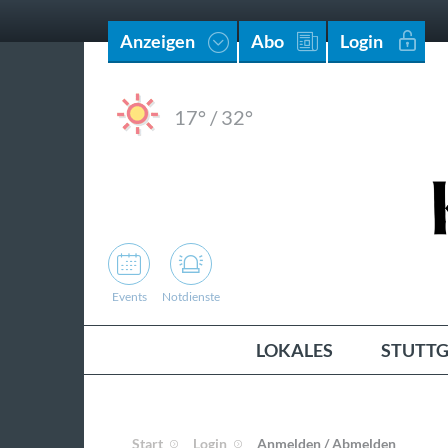
Anzeigen
Abo
Login
17°
/
32°
Events
Notdienste
LOKALES
STUTTG
Start
Login
Anmelden / Abmelden