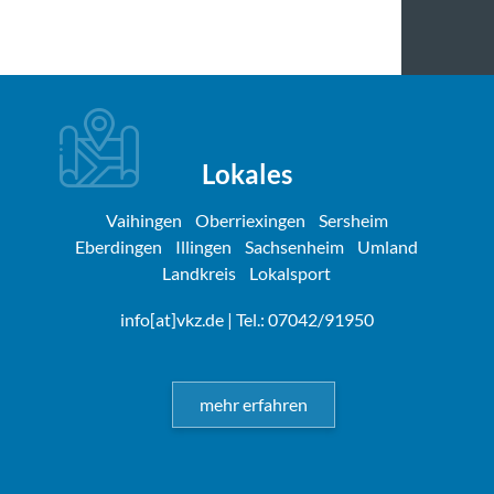
Lokales
Vaihingen
Oberriexingen
Sersheim
Eberdingen
Illingen
Sachsenheim
Umland
Landkreis
Lokalsport
info[at]vkz.de
| Tel.: 07042/91950
mehr erfahren