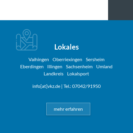
Lokales
Vaihingen
Oberriexingen
Sersheim
Eberdingen
Illingen
Sachsenheim
Umland
Landkreis
Lokalsport
info[at]vkz.de
| Tel.: 07042/91950
mehr erfahren