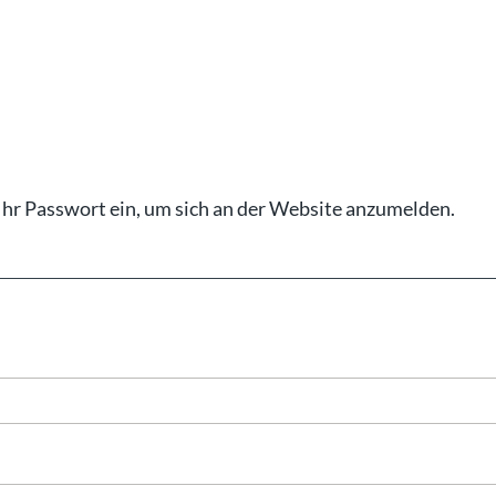
Ihr Pass­wort ein, um sich an der Web­site an­zu­mel­den.