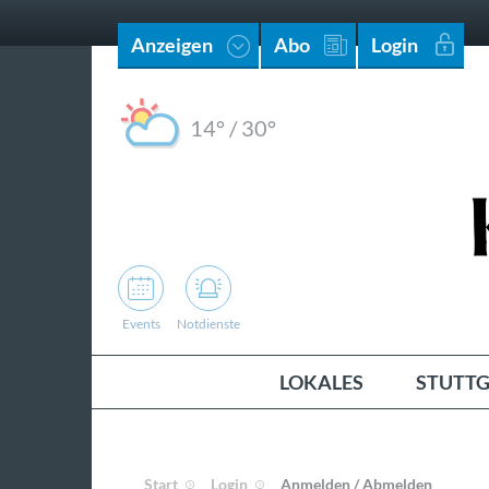
Anzeigen
Abo
Login
14°
/
30°
Events
Notdienste
LOKALES
STUTTG
Start
Login
Anmelden / Abmelden