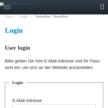
Start
Login
Anmelden / Abmelden
Login
User login
Bit­te ge­ben Sie Ih­re E-Mail-Adresse und Ihr Pass­
wort ein, um sich an der Web­site an­zu­mel­den.
Login
E-Mail-Adresse