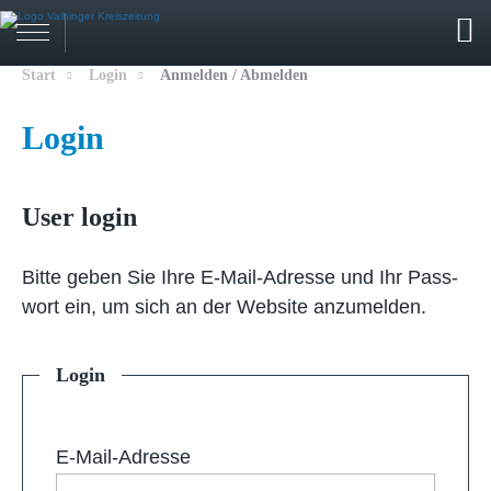
Start
Login
Anmelden / Abmelden
Login
User login
Bit­te ge­ben Sie Ih­re E-Mail-Adresse und Ihr Pass­
wort ein, um sich an der Web­site an­zu­mel­den.
Login
E-Mail-Adresse