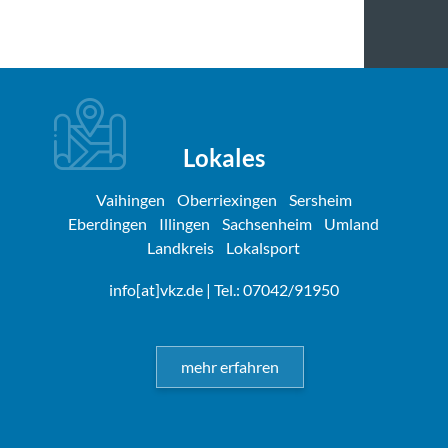
Lokales
Vaihingen
Oberriexingen
Sersheim
Eberdingen
Illingen
Sachsenheim
Umland
Landkreis
Lokalsport
info[at]vkz.de
| Tel.: 07042/91950
mehr erfahren