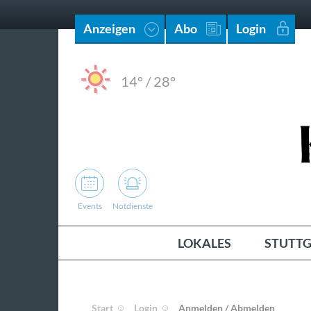
Anzeigen
Abo
Login
14°
/
28°
Events
Notdienste
LOKALES
STUTTG
Start
Login
Anmelden / Abmelden