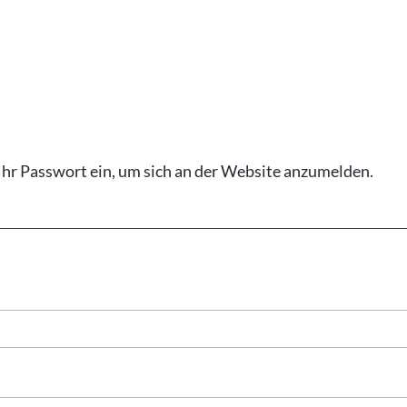
Ihr Pass­wort ein, um sich an der Web­site an­zu­mel­den.